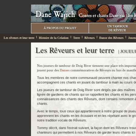
Les rêveurs et leur terre
Histoire de la Création
Terre
Rêveurs
Danse des Rêveurs
Joueu
Les Rêveurs et leur terre
| JOUE
Nos joueurs de tambour de Doig River tiennent une place très importa
jouent pour des
Danses
commémoratives de Rêveurs ou lors de manif
Tous les membres de notre communauté peuvent chanter nos cha
accompagnent ces chants en jouant du tambour à main au cours d
Les joueurs de tambour de Doig River sont dirigés par des maîtr
lignée de gardiens de chants qui se rappellent les chants et les per
connaissances des chants des Rêveurs, dont certains remontent à
chants.
Avec le temps, tous ceux qui appartiennent à notre groupe de jo
apprennent les chants en les écoutant et en les répétant avec le gr
notre tradition vocale de Rêveurs.
Tommy décrit, dans l'extrait suivant, la façon dont les Rêveurs trou
chanteurs qui permettent à nos Rêveurs de garder leurs chants ici s