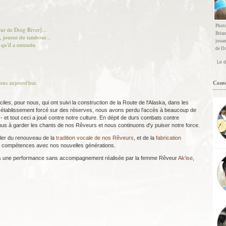
Photo
ur de Doig River]...
Brian
t, jouent du tambour...
jouan
 qu'il a entendu.
de D
Le d
ons aujourd'hui.
Cont
iles, pour nous, qui ont suivi la construction de la Route de l'Alaska, dans les
re établissement forcé sur des réserves, nous avons perdu l'accès à beaucoup de
e - et tout ceci a joué contre notre culture. En dépit de durs combats contre
nus à garder les chants de nos Rêveurs et nous continuons d'y puiser notre force.
ler du renouveau de la
tradition vocale de nos Rêveurs
, et de la
fabrication
s compétences avec nos nouvelles générations.
ris une performance sans accompagnement réalisée par la femme Rêveur
Ak'ise
,