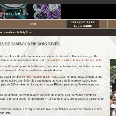
rs de tambour de Doig River
URS DE TAMBOUR DE DOIG RIVER
nte dans la vie de notre communauté et dans celle des autres Bandes Dane-
z
aa. Ils
estations communautaires comme notre
célébration des droits fonciers issus des Traités
.
nts de
Rêveurs
quand ils le désirent; mais selon notre tradition, seuls les hommes
es Danses de Rêveurs ou d'autres manifestations.
es de chant comme
Tommy Attachie
et
Sam Acko
. Ces hommes appartiennent à une
sonnes qui les ont rêvés. Ils transmettent, au cours de la représentation, leurs
 plus de 200 années, en invoquant chaque Rêveur pendant qu'ils exécutent ses
ueurs de tambour peuvent devenir gardiens de chants. Les nouveaux membres
oupe; s'ils sont doués, ils deviendront maîtres de chant, professeurs et gardiens de
vent leurs chants. Il explique aussi le rôle essentiel des joueurs de tambour et des
ur terre :