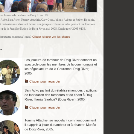
s - Joueurs de tambour de Doig River:
1/4
 Acko, Sam Acko, Tommy Attachie, Gary Oker, Johnny Askoty et Robert Dominic,
t du tambour et chantant devant des groupes scolaires invités pendant les
Journées
oig
de la Première Nation de Doig River, mai 2005. Catalogue # 2005-0136.
iaporama n'apparaît pas?
Cliquer ici pour voir les photos
es
Les joueurs de tambour de Doig River donnent un
spectacle pour les membres de la communauté et
les négociateurs de la Couronne. Doig River,
2005.
Cliquer pour regarder
Sam Acko parlant du rétablissement des traditions
de fabrication des tambours et de chant à Doig
River. Hanás̱ Saahgéʔ (Doig River), 2005.
Cliquer pour regarder
Tommy Attachie, se rappelant comment comment
il a appris à jouer du tambour et à chanter. Musée
de Doig River, 2005.