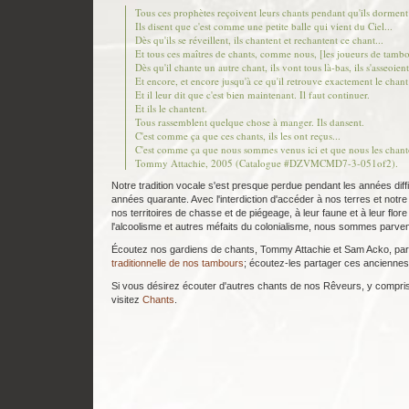
Tous ces prophètes reçoivent leurs chants pendant qu'ils dorment
Ils disent que c'est comme une petite balle qui vient du Ciel...
Dès qu'ils se réveillent, ils chantent et rechantent ce chant...
Et tous ces maîtres de chants, comme nous, [les joueurs de tambo
Dès qu'il chante un autre chant, ils vont tous là-bas, ils s'asseoien
Et encore, et encore jusqu'à ce qu'il retrouve exactement le chant
Et il leur dit que c'est bien maintenant. Il faut continuer.
Et ils le chantent.
Tous rassemblent quelque chose à manger. Ils dansent.
C'est comme ça que ces chants, ils les ont reçus...
C'est comme ça que nous sommes venus ici et que nous les chant
Tommy Attachie, 2005 (Catalogue #DZVMCMD7-3-051of2).
Notre tradition vocale s'est presque perdue pendant les années diffic
années quarante. Avec l'interdiction d'accéder à nos terres et not
nos territoires de chasse et de piégeage, à leur faune et à leur flor
l'alcoolisme et autres méfaits du colonialisme, nous sommes parve
Écoutez nos gardiens de chants, Tommy Attachie et Sam Acko, par
traditionnelle de nos tambours
; écoutez-les partager ces ancienne
Si vous désirez écouter d'autres chants de nos Rêveurs, y comp
visitez
Chants
.